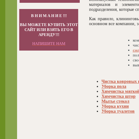
материалов и элементо
подразделения, которые с
В Н И М А Н И Е !!!
Как правило, клининговы
основном все компании, 
ВЫ МОЖЕТЕ КУПИТЬ ЭТОТ
САЙТ ИЛИ ВЗЯТЬ ЕГО В
АРЕНДУ!!!
ком
НАПИШИТЕ НАМ
чис
еже
пол
св
выв
Чистка ковровых
Уборка пола
Химчистка мягкой
Химчистка штор
Мытье стекол
Уборка кухни
Уборка туалетов