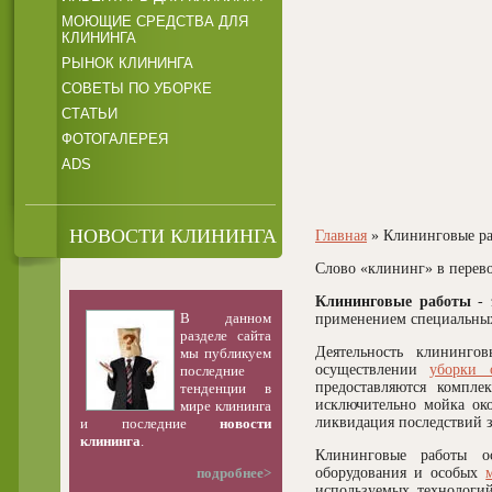
МОЮЩИЕ СРЕДСТВА ДЛЯ
КЛИНИНГА
РЫНОК КЛИНИНГА
СОВЕТЫ ПО УБОРКЕ
СТАТЬИ
ФОТОГАЛЕРЕЯ
ADS
НОВОСТИ КЛИНИНГА
Главная
» Клининговые р
Слово «клининг» в перевод
Клининговые работы
- 
В данном
применением специальных
разделе сайта
Деятельность клининго
мы публикуем
осуществлении
уборки 
последние
предоставляются компл
тенденции в
исключительно мойка ок
мире клининга
ликвидация последствий з
и последние
новости
клининга
.
Клининговые работы ос
подробнее>
оборудования и особых
используемых технологи